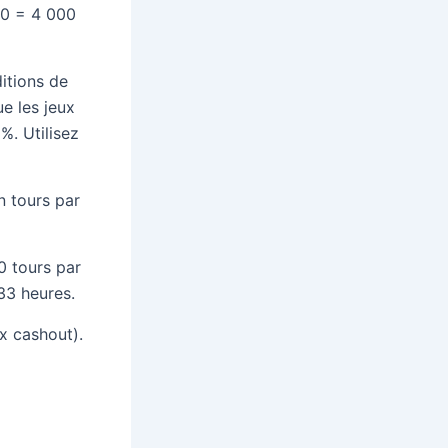
20 = 4 000
itions de
e les jeux
%. Utilisez
n tours par
0 tours par
33 heures.
x cashout).