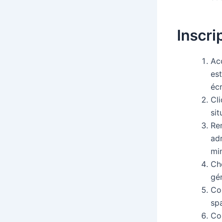
Inscri
Acc
es
écr
Cl
sit
Rem
ad
min
Cho
gén
Con
sp
Con