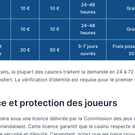
24–48
10 €
10 €
Gra
heures
24–48
r
10 €
10 €
Gra
heures
t
5–7 jours
Frais poss
20 €
50 €
e
ouvrés
30
raits, la plupart des casinos traitent la demande en 24 à 72
nsfert. La vérification d’identité est requise pour le premier r
e et protection des joueurs
père sous une licence délivrée par la Commission des jeux
erlandaises). Cette licence garantit que le casino respecte
e sécurité et d’équité. Cependant, notez que les gains pro