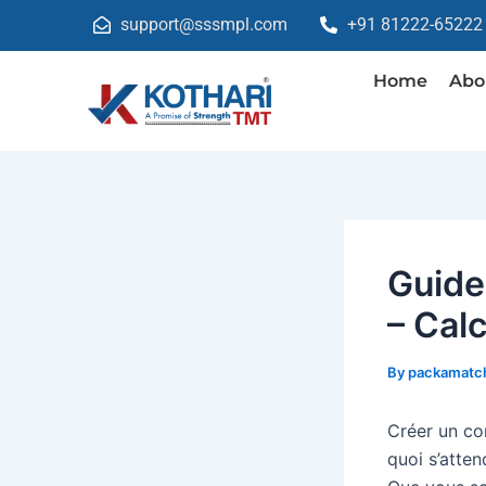
Skip
Post
support@sssmpl.com
+91 81222-65222
to
navigation
content
Home
Abo
Guide
– Calc
By
packamatch
Créer un co
quoi s’atte