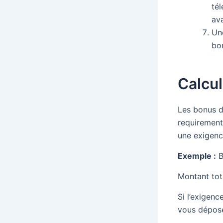
té
ava
Une
bo
Calcul
Les bonus d
requirement
une exigence
Exemple :
B
Montant tot
Si l’exigen
vous dépose