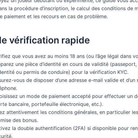
yez un joueur débutant ou expérimenté, ce guide vous a
ns la procédure d’inscription, le calcul des conditions de m
 paiement et les recours en cas de problème.
de vérification rapide
ifiez que vous avez au moins 18 ans (ou l’âge légal dans vo
parez une pièce d’identité en cours de validité (passeport,
dentité ou permis de conduire) pour la vérification KYC.
surez-vous de disposer d’une adresse e-mail valide et d’un
léphone.
oisissez un mode de paiement accepté pour effectuer un dép
rte bancaire, portefeuille électronique, etc.).
ez attentivement les conditions générales, en particulier le
 mise des bonus.
ivez la double authentification (2FA) si disponible pour ren
urité.