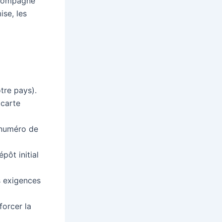
ccompagne
ise, les
tre pays).
 carte
 numéro de
ôt initial
s exigences
forcer la