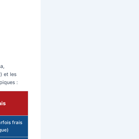
a,
) et les
piques :
ais
rfois frais
que)