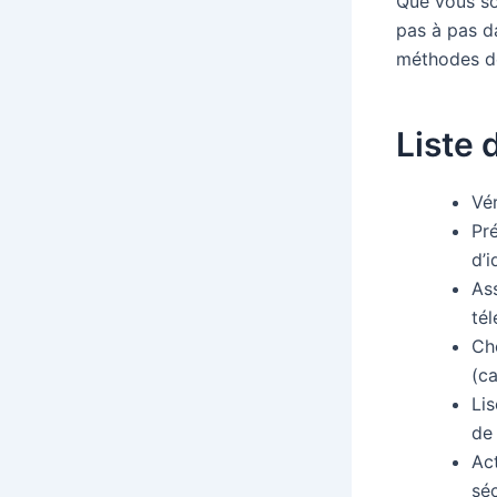
Que vous so
pas à pas da
méthodes de
Liste 
Vér
Pré
d’i
As
té
Ch
(ca
Lis
de
Act
séc