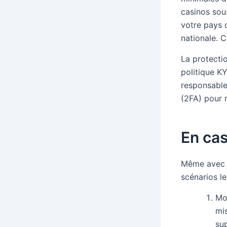
casinos sou
votre pays 
nationale. C
La protectio
politique K
responsable 
(2FA) pour 
En ca
Même avec u
scénarios l
Mon
mi
sup