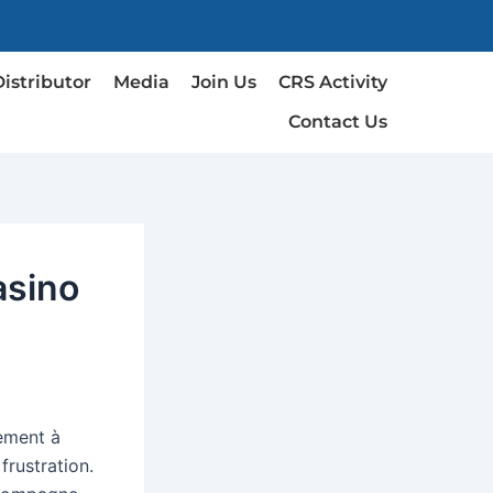
Distributor
Media
Join Us
CRS Activity
Contact Us
asino
tement à
frustration.