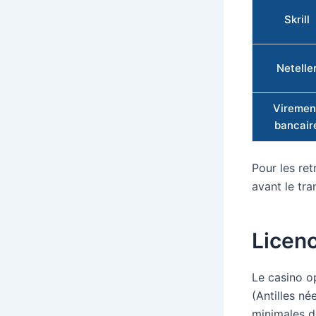
Skrill
Netelle
Viremen
bancair
Pour les ret
avant le tra
Licenc
Le casino o
(Antilles né
minimales d