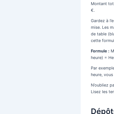
Montant tot
€.
Gardez à l’
mise. Les m
de table (bl
cette formu
Formule :
Mi
heure) = He
Par exemple
heure, vous 
N’oubliez p
Lisez les te
Dépôts