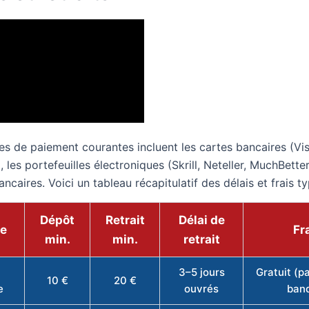
s de paiement courantes incluent les cartes bancaires (Vis
 les portefeuilles électroniques (Skrill, Neteller, MuchBetter
ncaires. Voici un tableau récapitulatif des délais et frais ty
Dépôt
Retrait
Délai de
e
Fr
min.
min.
retrait
3–5 jours
Gratuit (pa
10 €
20 €
e
ouvrés
ban