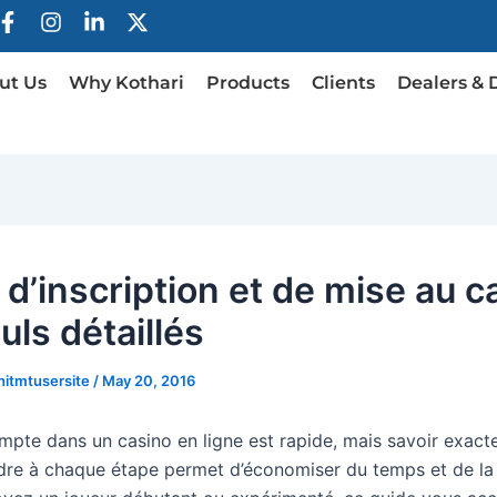
F
I
L
X
a
n
i
-
c
s
n
t
ut Us
Why Kothari
Products
Clients
Dealers & 
e
t
k
w
b
a
e
i
o
g
d
t
o
r
i
t
k
a
n
e
-
m
-
r
f
i
n
 d’inscription et de mise au c
uls détaillés
itmtusersite
/
May 20, 2016
mpte dans un casino en ligne est rapide, mais savoir exac
ndre à chaque étape permet d’économiser du temps et de la 