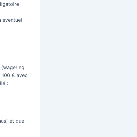
ligatoire
n éventuel
 (wagering
e 100 € avec
lé :
nus) et que