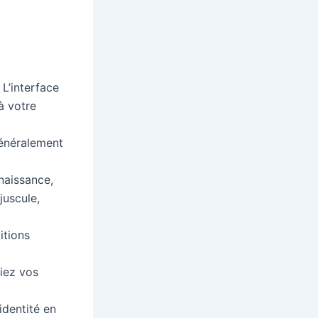
L’interface
à votre
généralement
naissance,
juscule,
itions
fiez vos
identité en