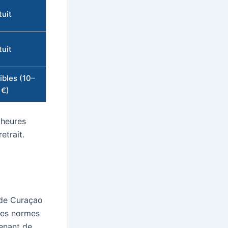
tuit
tuit
ibles (10–
 €)
 heures
etrait.
 de Curaçao
 des normes
venant de