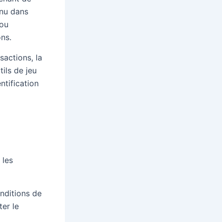
enu dans
 ou
ons.
sactions, la
ils de jeu
ntification
 les
onditions de
er le